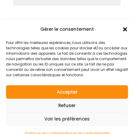
Gérer le consentement
Mentions légales
Conditions générales
Pour offrir les meilleures expériences, nous utilisons des
technologies telles que les cookies pour stocker et/ou accéder aux
Politique de confidentialité
informations des appareils. Le fait de consentir à ces technologies
nous permettra de traiter des données telles que le comportement
Politique de cookies (UE)
de navigation ou les ID uniques sur ce site. Le fait de ne pas
consentir ou de retirer son consentement peut avoir un effet négatif
sur certaines caractéristiques et fonctions.
Accepter
© 2026 - Axes pluriels
YouTube
Facebook
Refuser
Voir les préférences
Politique de cookies
Politique de confidentialité