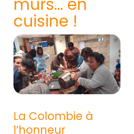
murs… en
cuisine !
La Colombie à
l’honneur​