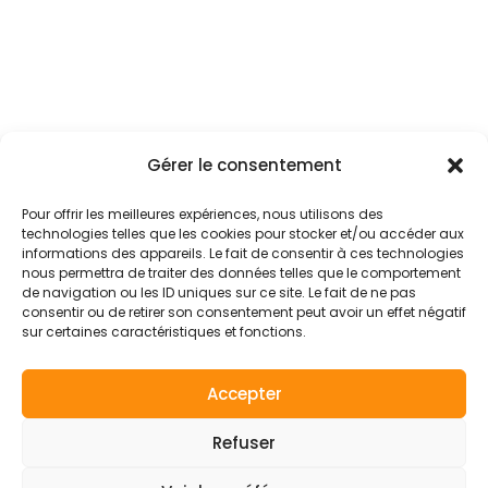
Gérer le consentement
Mentions légales
Conditions générales
Pour offrir les meilleures expériences, nous utilisons des
technologies telles que les cookies pour stocker et/ou accéder aux
Politique de confidentialité
informations des appareils. Le fait de consentir à ces technologies
nous permettra de traiter des données telles que le comportement
Politique de cookies (UE)
de navigation ou les ID uniques sur ce site. Le fait de ne pas
consentir ou de retirer son consentement peut avoir un effet négatif
sur certaines caractéristiques et fonctions.
Accepter
© 2026 - Axes pluriels
YouTube
Facebook
Refuser