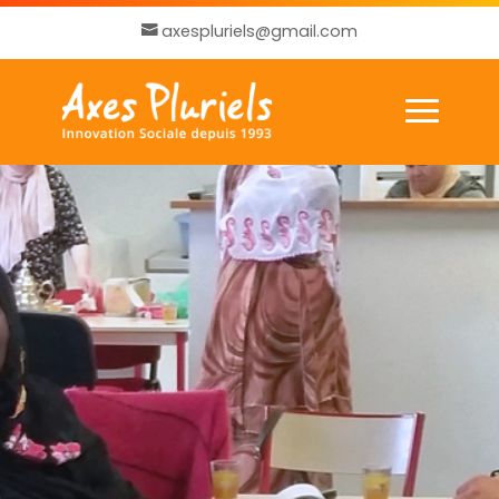
axespluriels@gmail.com