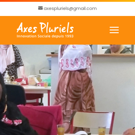
axespluriels@gmail.com