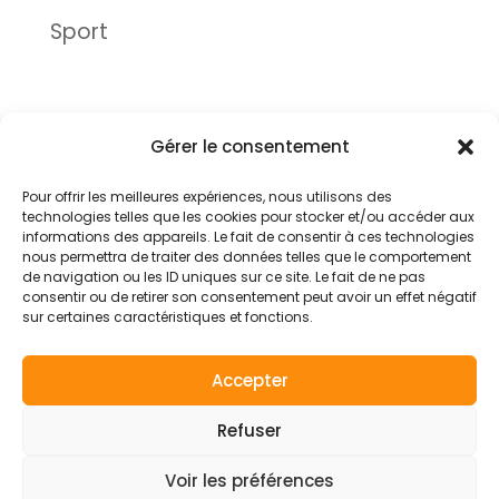
Sport
Gérer le consentement
Mentions légales
Conditions générales
Pour offrir les meilleures expériences, nous utilisons des
technologies telles que les cookies pour stocker et/ou accéder aux
Politique de confidentialité
informations des appareils. Le fait de consentir à ces technologies
nous permettra de traiter des données telles que le comportement
Politique de cookies (UE)
de navigation ou les ID uniques sur ce site. Le fait de ne pas
consentir ou de retirer son consentement peut avoir un effet négatif
sur certaines caractéristiques et fonctions.
Accepter
© 2026 - Axes pluriels
YouTube
Facebook
Refuser
Voir les préférences