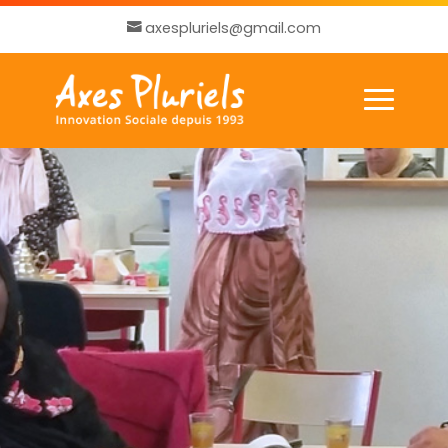
axespluriels@gmail.com