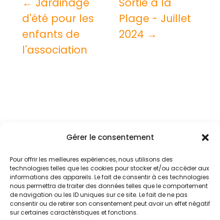
←
Jardinage
Sortie à la
d'été pour les
Plage - Juillet
enfants de
2024
→
l'association
Gérer le consentement
Mentions légales
Conditions générales
Pour offrir les meilleures expériences, nous utilisons des
technologies telles que les cookies pour stocker et/ou accéder aux
Politique de confidentialité
informations des appareils. Le fait de consentir à ces technologies
nous permettra de traiter des données telles que le comportement
Politique de cookies (UE)
de navigation ou les ID uniques sur ce site. Le fait de ne pas
consentir ou de retirer son consentement peut avoir un effet négatif
sur certaines caractéristiques et fonctions.