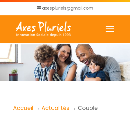
axespluriels@gmail.com
Accueil
→
Actualités
→
Couple