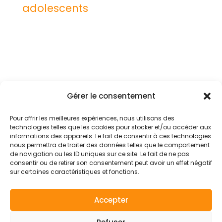
adolescents
Gérer le consentement
Mentions légales
Conditions générales
Pour offrir les meilleures expériences, nous utilisons des
technologies telles que les cookies pour stocker et/ou accéder aux
Politique de confidentialité
informations des appareils. Le fait de consentir à ces technologies
nous permettra de traiter des données telles que le comportement
Politique de cookies (UE)
de navigation ou les ID uniques sur ce site. Le fait de ne pas
consentir ou de retirer son consentement peut avoir un effet négatif
sur certaines caractéristiques et fonctions.
Accepter
© 2026 - Axes pluriels
YouTube
Facebook