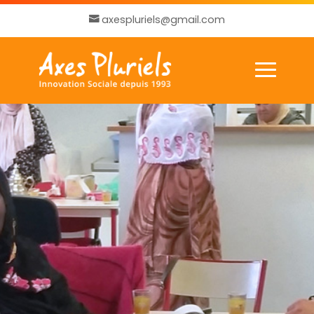
axespluriels@gmail.com